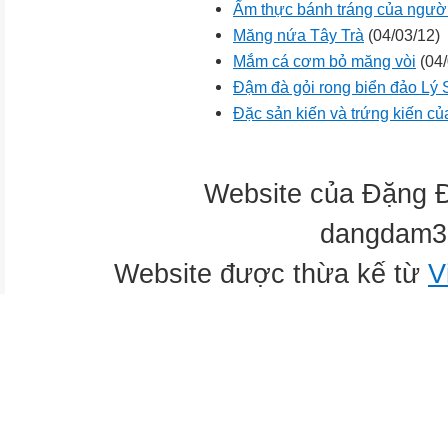
Ẩm thực bánh tráng của ngườ
Măng nứa Tây Trà
(04/03/12)
Mắm cá cơm bỏ măng vòi
(04/
Đậm đà gỏi rong biển đảo Lý
Đặc sản kiến và trứng kiến c
Website của Đặng 
dangdam3
Website được thừa kế từ
V