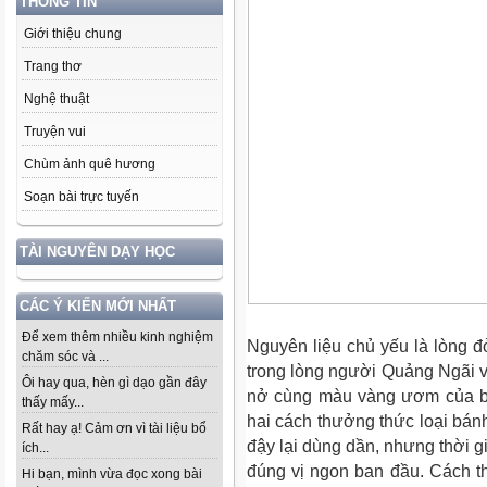
THÔNG TIN
Giới thiệu chung
Trang thơ
Nghệ thuật
Truyện vui
Chùm ảnh quê hương
Soạn bài trực tuyến
TÀI NGUYÊN DẠY HỌC
CÁC Ý KIẾN MỚI NHẤT
Để xem thêm nhiều kinh nghiệm
Nguyên liệu chủ yếu là lòng đ
chăm sóc và ...
trong lòng người Quảng Ngãi 
Ôi hay qua, hèn gì dạo gần đây
nở cùng màu vàng ươm của bộ
thấy mấy...
hai cách thưởng thức loại bánh
Rất hay ạ! Cảm ơn vì tài liệu bổ
đậy lại dùng dần, nhưng thời g
ích...
đúng vị ngon ban đầu. Cách thứ
Hi bạn, mình vừa đọc xong bài