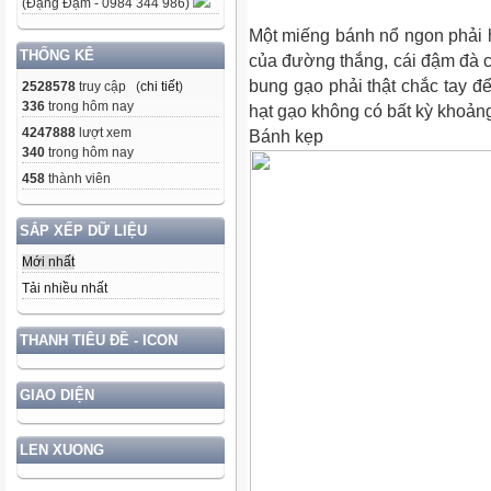
(Đặng Đạm - 0984 344 986)
Một miếng bánh nổ ngon phải h
THỐNG KÊ
của đường thắng, cái đậm đà
bung gạo phải thật chắc tay 
2528578
truy cập (
chi tiết
)
336
trong hôm nay
hạt gạo không có bất kỳ khoảng
4247888
lượt xem
Bánh kẹp
340
trong hôm nay
458
thành viên
SẮP XẾP DỮ LIỆU
Mới nhất
Tải nhiều nhất
THANH TIÊU ĐỀ - ICON
GIAO DIỆN
LEN XUONG