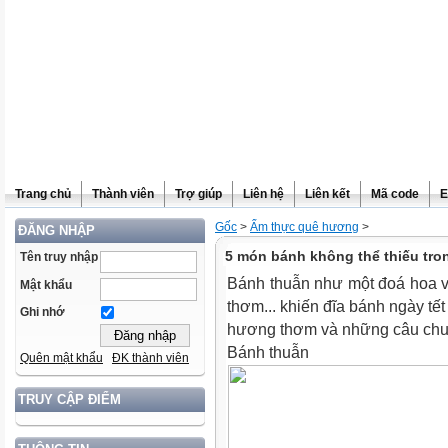
Trang chủ
Thành viên
Trợ giúp
Liên hệ
Liên kết
Mã code
E
Gốc
>
Ẩm thực quê hương
>
ĐĂNG NHẬP
5 món bánh không thể thiếu tr
Tên truy nhập
Bánh thuẫn như một đoá hoa và
Mật khẩu
thơm... khiến đĩa bánh ngày tế
Ghi nhớ
hương thơm và những câu chu
Bánh thuẫn
Quên mật khẩu
ĐK thành viên
TRUY CẬP ĐIỂM