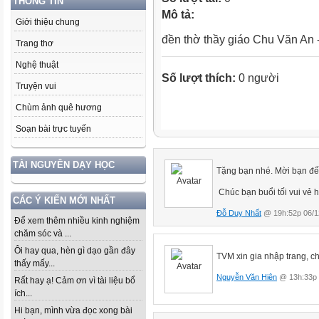
THÔNG TIN
Mô tả:
Giới thiệu chung
đền thờ thầy giáo Chu Văn An 
Trang thơ
Nghệ thuật
Số lượt thích:
0 người
Truyện vui
Chùm ảnh quê hương
Soạn bài trực tuyến
TÀI NGUYÊN DẠY HỌC
Tặng bạn nhé. Mời bạn đế
Chúc bạn buổi tối vui vẻ 
CÁC Ý KIẾN MỚI NHẤT
Đỗ Duy Nhất
@ 19h:52p 06/1
Để xem thêm nhiều kinh nghiệm
chăm sóc và ...
Ôi hay qua, hèn gì dạo gần đây
TVM xin gia nhập trang, chú
thấy mấy...
Nguyễn Văn Hiên
@ 13h:33p 
Rất hay ạ! Cảm ơn vì tài liệu bổ
ích...
Hi bạn, mình vừa đọc xong bài