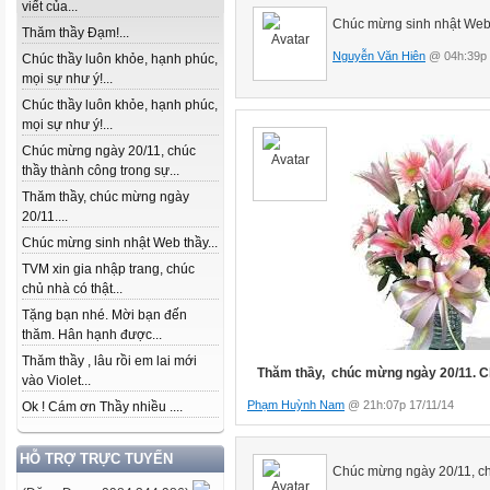
viết của...
Chúc mừng sinh nhật Web
Thăm thầy Đạm!...
Nguyễn Văn Hiên
@ 04h:39p 
Chúc thầy luôn khỏe, hạnh phúc,
mọi sự như ý!...
Chúc thầy luôn khỏe, hạnh phúc,
mọi sự như ý!...
Chúc mừng ngày 20/11, chúc
thầy thành công trong sự...
Thăm thầy, chúc mừng ngày
20/11....
Chúc mừng sinh nhật Web thầy...
TVM xin gia nhập trang, chúc
chủ nhà có thật...
Tặng bạn nhé. Mời bạn đến
thăm. Hân hạnh được...
Thăm thầy , lâu rồi em lai mới
Thăm thầy, chúc mừng ngày 20/11. Chú
vào Violet...
Phạm Huỳnh Nam
@ 21h:07p 17/11/14
Ok ! Cám ơn Thầy nhiều ....
HỖ TRỢ TRỰC TUYẾN
Chúc mừng ngày 20/11, chu