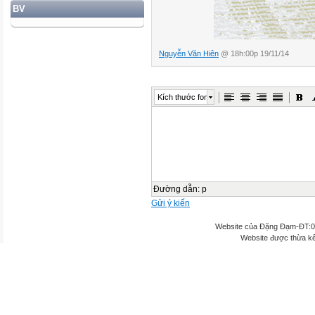
BV
Nguyễn Văn Hiên
@ 18h:00p 19/11/14
Kích thước font
Đường dẫn
:
p
Gửi ý kiến
Website của Đặng Đạm-ĐT:
Website được thừa k