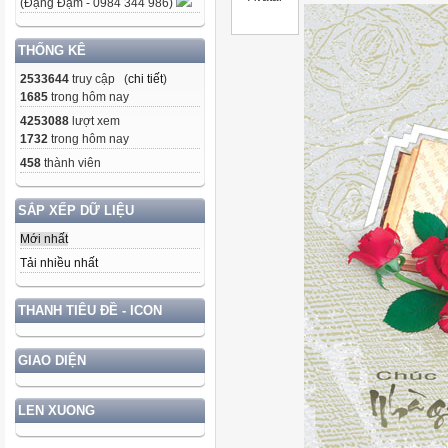
(Đặng Đạm - 0984 344 986)
THỐNG KÊ
2533644
truy cập (
chi tiết
)
1685
trong hôm nay
4253088
lượt xem
1732
trong hôm nay
458
thành viên
SẮP XẾP DỮ LIỆU
Mới nhất
Tải nhiều nhất
THANH TIÊU ĐỀ - ICON
GIAO DIỆN
LEN XUONG