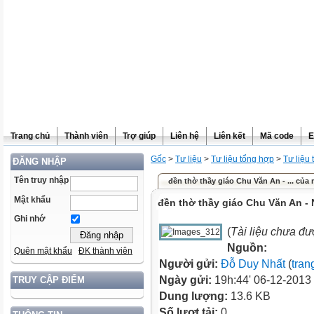
Trang chủ
Thành viên
Trợ giúp
Liên hệ
Liên kết
Mã code
E
Gốc
>
Tư liệu
>
Tư liệu tổng hợp
>
Tư liệu
ĐĂNG NHẬP
Tên truy nhập
đền thờ thầy giáo Chu Văn An - ... của
Mật khẩu
đền thờ thầy giáo Chu Văn An -
Ghi nhớ
(
Tài liệu chưa đư
Nguồn:
Quên mật khẩu
ĐK thành viên
Người gửi:
Đỗ Duy Nhất
(
tran
Ngày gửi:
19h:44' 06-12-2013
TRUY CẬP ĐIỂM
Dung lượng:
13.6 KB
Số lượt tải:
0