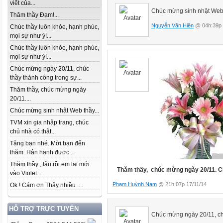
viết của...
Chúc mừng sinh nhật Web
Thăm thầy Đạm!...
Nguyễn Văn Hiên
@ 04h:39p 
Chúc thầy luôn khỏe, hạnh phúc,
mọi sự như ý!...
Chúc thầy luôn khỏe, hạnh phúc,
mọi sự như ý!...
Chúc mừng ngày 20/11, chúc
thầy thành công trong sự...
Thăm thầy, chúc mừng ngày
20/11....
Chúc mừng sinh nhật Web thầy...
TVM xin gia nhập trang, chúc
chủ nhà có thật...
Tặng bạn nhé. Mời bạn đến
thăm. Hân hạnh được...
Thăm thầy , lâu rồi em lai mới
Thăm thầy, chúc mừng ngày 20/11. Chú
vào Violet...
Phạm Huỳnh Nam
@ 21h:07p 17/11/14
Ok ! Cám ơn Thầy nhiều ....
HỖ TRỢ TRỰC TUYẾN
Chúc mừng ngày 20/11, chu