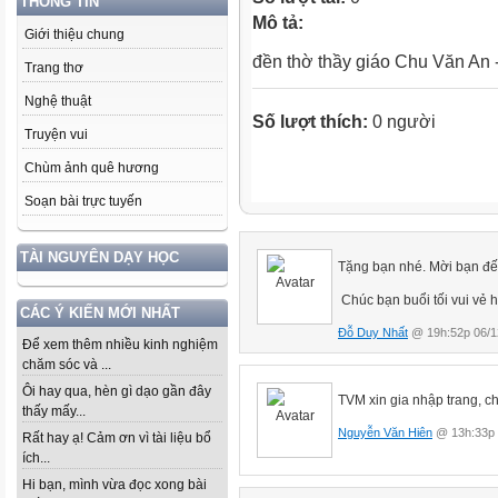
THÔNG TIN
Mô tả:
Giới thiệu chung
đền thờ thầy giáo Chu Văn An 
Trang thơ
Nghệ thuật
Số lượt thích:
0 người
Truyện vui
Chùm ảnh quê hương
Soạn bài trực tuyến
TÀI NGUYÊN DẠY HỌC
Tặng bạn nhé. Mời bạn đế
Chúc bạn buổi tối vui vẻ 
CÁC Ý KIẾN MỚI NHẤT
Đỗ Duy Nhất
@ 19h:52p 06/1
Để xem thêm nhiều kinh nghiệm
chăm sóc và ...
Ôi hay qua, hèn gì dạo gần đây
TVM xin gia nhập trang, chú
thấy mấy...
Nguyễn Văn Hiên
@ 13h:33p 
Rất hay ạ! Cảm ơn vì tài liệu bổ
ích...
Hi bạn, mình vừa đọc xong bài