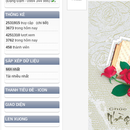
(Đặng Đạm - 0984 344 986)
THỐNG KÊ
2531915
truy cập (
chi tiết
)
3673
trong hôm nay
4251310
lượt xem
3762
trong hôm nay
458
thành viên
SẮP XẾP DỮ LIỆU
Mới nhất
Tải nhiều nhất
THANH TIÊU ĐỀ - ICON
GIAO DIỆN
LEN XUONG