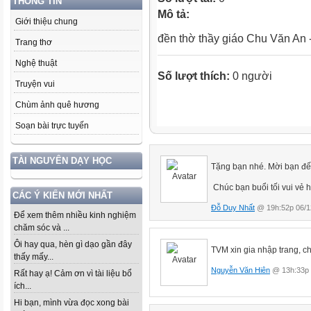
THÔNG TIN
Mô tả:
Giới thiệu chung
đền thờ thầy giáo Chu Văn An 
Trang thơ
Nghệ thuật
Số lượt thích:
0 người
Truyện vui
Chùm ảnh quê hương
Soạn bài trực tuyến
TÀI NGUYÊN DẠY HỌC
Tặng bạn nhé. Mời bạn đế
Chúc bạn buổi tối vui vẻ 
CÁC Ý KIẾN MỚI NHẤT
Đỗ Duy Nhất
@ 19h:52p 06/1
Để xem thêm nhiều kinh nghiệm
chăm sóc và ...
Ôi hay qua, hèn gì dạo gần đây
TVM xin gia nhập trang, chú
thấy mấy...
Nguyễn Văn Hiên
@ 13h:33p 
Rất hay ạ! Cảm ơn vì tài liệu bổ
ích...
Hi bạn, mình vừa đọc xong bài