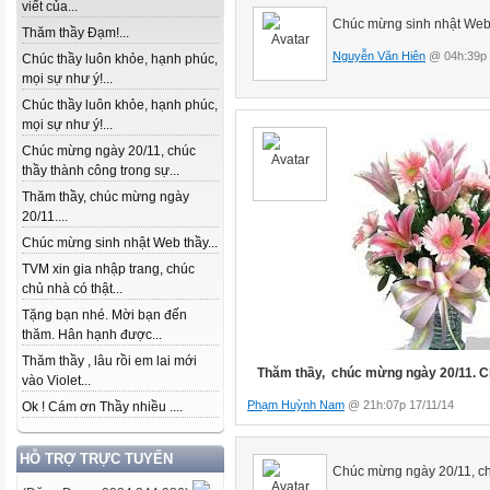
viết của...
Chúc mừng sinh nhật Web
Thăm thầy Đạm!...
Nguyễn Văn Hiên
@ 04h:39p 
Chúc thầy luôn khỏe, hạnh phúc,
mọi sự như ý!...
Chúc thầy luôn khỏe, hạnh phúc,
mọi sự như ý!...
Chúc mừng ngày 20/11, chúc
thầy thành công trong sự...
Thăm thầy, chúc mừng ngày
20/11....
Chúc mừng sinh nhật Web thầy...
TVM xin gia nhập trang, chúc
chủ nhà có thật...
Tặng bạn nhé. Mời bạn đến
thăm. Hân hạnh được...
Thăm thầy , lâu rồi em lai mới
Thăm thầy, chúc mừng ngày 20/11. Chú
vào Violet...
Phạm Huỳnh Nam
@ 21h:07p 17/11/14
Ok ! Cám ơn Thầy nhiều ....
HỖ TRỢ TRỰC TUYẾN
Chúc mừng ngày 20/11, chu