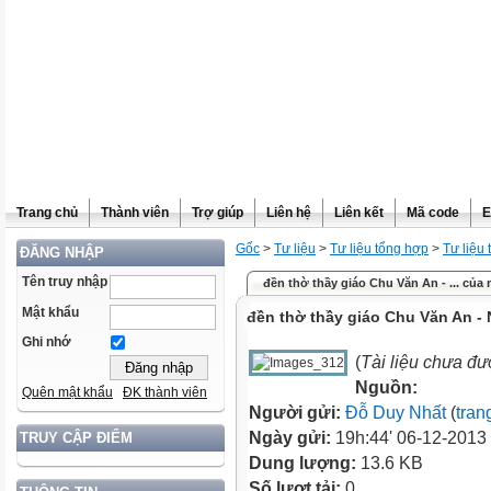
Trang chủ
Thành viên
Trợ giúp
Liên hệ
Liên kết
Mã code
E
Gốc
>
Tư liệu
>
Tư liệu tổng hợp
>
Tư liệu
ĐĂNG NHẬP
Tên truy nhập
đền thờ thầy giáo Chu Văn An - ... của
Mật khẩu
đền thờ thầy giáo Chu Văn An -
Ghi nhớ
(
Tài liệu chưa đư
Nguồn:
Quên mật khẩu
ĐK thành viên
Người gửi:
Đỗ Duy Nhất
(
tran
Ngày gửi:
19h:44' 06-12-2013
TRUY CẬP ĐIỂM
Dung lượng:
13.6 KB
Số lượt tải:
0