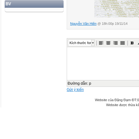
BV
Nguyễn Văn Hiên
@ 18h:00p 19/11/14
Kích thước font
Đường dẫn
:
p
Gửi ý kiến
Website của Đặng Đạm-ĐT:
Website được thừa k