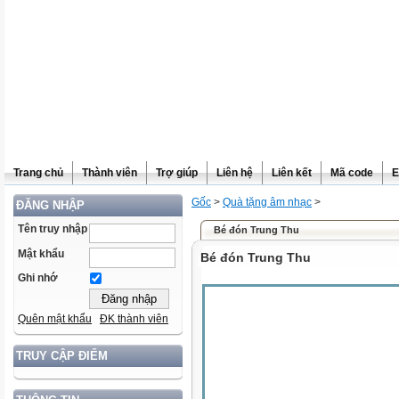
Trang chủ
Thành viên
Trợ giúp
Liên hệ
Liên kết
Mã code
E
Gốc
>
Quà tặng âm nhạc
>
ĐĂNG NHẬP
Tên truy nhập
Bé đón Trung Thu
Mật khẩu
Bé đón Trung Thu
Ghi nhớ
Quên mật khẩu
ĐK thành viên
TRUY CẬP ĐIỂM