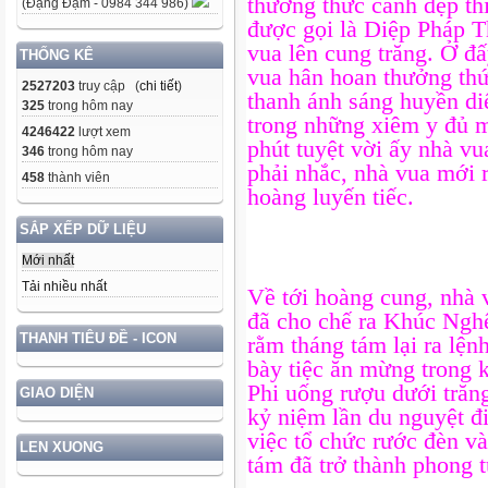
thưởng thức cảnh đẹp th
(Đặng Đạm - 0984 344 986)
được gọi là Diệp Pháp T
vua lên cung trăng. Ở đấ
THỐNG KÊ
vua hân hoan thưởng thứ
2527203
truy cập (
chi tiết
)
thanh ánh sáng huyền diệ
325
trong hôm nay
trong những xiêm y đủ m
4246422
lượt xem
phút tuyệt vời ấy nhà vu
346
trong hôm nay
phải nhắc, nhà vua mới 
458
thành viên
hoàng luyến tiếc.
SẮP XẾP DỮ LIỆU
Mới nhất
Tải nhiều nhất
Về tới hoàng cung, nhà 
đã cho chế ra Khúc Ng
THANH TIÊU ĐỀ - ICON
rằm tháng tám lại ra lện
bày tiệc ăn mừng trong 
Phi uống rượu dưới tră
GIAO DIỆN
kỷ niệm lần du nguyệt đ
việc tổ chức rước đèn và
LEN XUONG
tám đã trở thành phong t