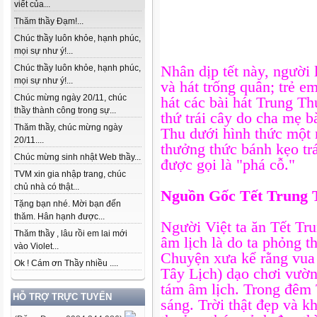
viết của...
Thăm thầy Đạm!...
Chúc thầy luôn khỏe, hạnh phúc,
mọi sự như ý!...
Nhân dịp tết này, người 
Chúc thầy luôn khỏe, hạnh phúc,
mọi sự như ý!...
và hát trống quân; trẻ e
Chúc mừng ngày 20/11, chúc
hát các bài hát Trung T
thầy thành công trong sự...
thứ trái cây do cha mẹ 
Thăm thầy, chúc mừng ngày
Thu dưới hình thức một 
20/11....
thưởng thức bánh kẹo tr
Chúc mừng sinh nhật Web thầy...
được gọi là "phá cỗ."
TVM xin gia nhập trang, chúc
chủ nhà có thật...
Nguồn Gốc Tết Trung 
Tặng bạn nhé. Mời bạn đến
thăm. Hân hạnh được...
Người Việt ta ăn Tết Tr
Thăm thầy , lâu rồi em lai mới
âm lịch là do ta phỏng t
vào Violet...
Chuyện xưa kể rằng vu
Ok ! Cám ơn Thầy nhiều ....
Tây Lịch) dạo chơi vườ
tám âm lịch. Trong đêm T
HỖ TRỢ TRỰC TUYẾN
sáng. Trời thật đẹp và 