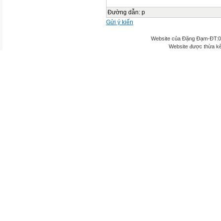
Đường dẫn
:
p
Gửi ý kiến
Website của Đặng Đạm-ĐT:
Website được thừa k