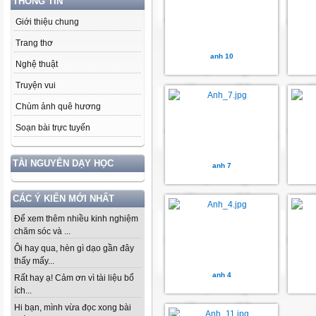
THÔNG TIN
Giới thiệu chung
Trang thơ
anh 10
Nghệ thuật
Truyện vui
Chùm ảnh quê hương
Soạn bài trực tuyến
TÀI NGUYÊN DẠY HỌC
anh 7
CÁC Ý KIẾN MỚI NHẤT
Để xem thêm nhiều kinh nghiệm
chăm sóc và ...
Ôi hay qua, hèn gì dạo gần đây
thấy mấy...
anh 4
Rất hay ạ! Cảm ơn vì tài liệu bổ
ích...
Hi bạn, mình vừa đọc xong bài