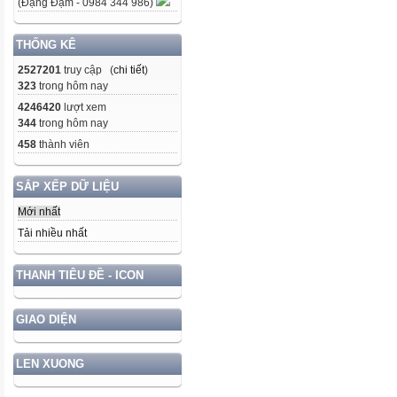
(Đặng Đạm - 0984 344 986)
THỐNG KÊ
2527201
truy cập (
chi tiết
)
323
trong hôm nay
4246420
lượt xem
344
trong hôm nay
458
thành viên
SẮP XẾP DỮ LIỆU
Mới nhất
Tải nhiều nhất
THANH TIÊU ĐỀ - ICON
GIAO DIỆN
LEN XUONG