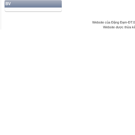
BV
Website của Đặng Đạm-ĐT:
Website được thừa k