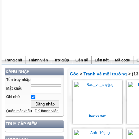
Trang chủ
Thành viên
Trợ giúp
Liên hệ
Liên kết
Mã code
E
ĐĂNG NHẬP
Gốc
>
Tranh về môi trường
> (13
Tên truy nhập
Mật khẩu
Ghi nhớ
Quên mật khẩu
ĐK thành viên
bao ve cay
TRUY CẬP ĐIỂM