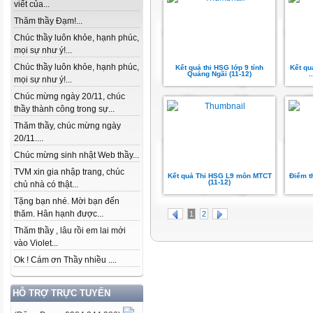
viết của...
Thăm thầy Đạm!...
Chúc thầy luôn khỏe, hạnh phúc,
mọi sự như ý!...
Chúc thầy luôn khỏe, hạnh phúc,
Kết quả thi HSG lớp 9 tỉnh
Kết qu
Quảng Ngãi (11-12)
.
mọi sự như ý!...
Chúc mừng ngày 20/11, chúc
thầy thành công trong sự...
Thăm thầy, chúc mừng ngày
20/11....
Chúc mừng sinh nhật Web thầy...
TVM xin gia nhập trang, chúc
Kết quả Thi HSG L9 môn MTCT
Điểm t
(11-12)
chủ nhà có thật...
Tặng bạn nhé. Mời bạn đến
thăm. Hân hạnh được...
1
2
Thăm thầy , lâu rồi em lai mới
vào Violet...
Ok ! Cám ơn Thầy nhiều ....
HỖ TRỢ TRỰC TUYẾN