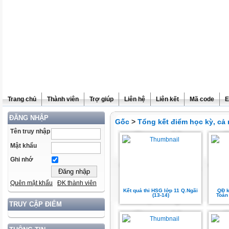
Trang chủ
Thành viên
Trợ giúp
Liên hệ
Liên kết
Mã code
E
ĐĂNG NHẬP
Gốc
>
Tổng kết điểm học kỳ, cả
Tên truy nhập
Mật khẩu
Ghi nhớ
Quên mật khẩu
ĐK thành viên
Kết quả thi HSG lớp 11 Q.Ngãi
QĐ k
(13-14)
Toán
TRUY CẬP ĐIỂM