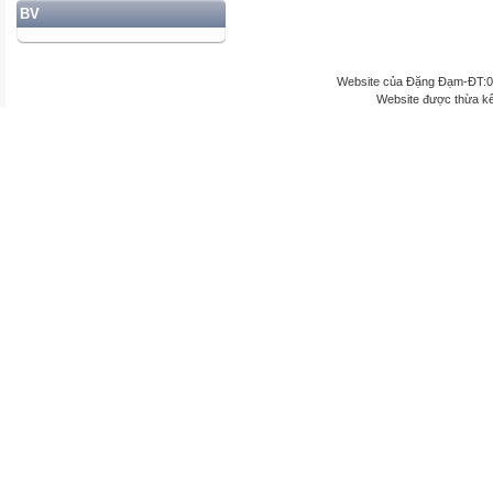
BV
Website của Đặng Đạm-ĐT:
Website được thừa k