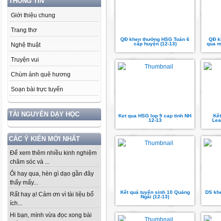
THÔNG TIN
Giới thiệu chung
Trang thơ
QĐ khen thưởng HSG Toán 6
QĐ k
cấp huyện (12-13)
qua m
Nghệ thuật
Truyện vui
Chùm ảnh quê hương
Soạn bài trực tuyến
TÀI NGUYÊN DẠY HỌC
Ket qua HSG lop 9 cap tinh NH
Kết
12-13
Lea
CÁC Ý KIẾN MỚI NHẤT
Để xem thêm nhiều kinh nghiệm
chăm sóc và ...
Ôi hay qua, hèn gì dạo gần đây
thấy mấy...
Kết quả tuyển sinh 10 Quảng
DS kh
Rất hay ạ! Cảm ơn vì tài liệu bổ
Ngãi (12-13)
ích...
Hi bạn, mình vừa đọc xong bài