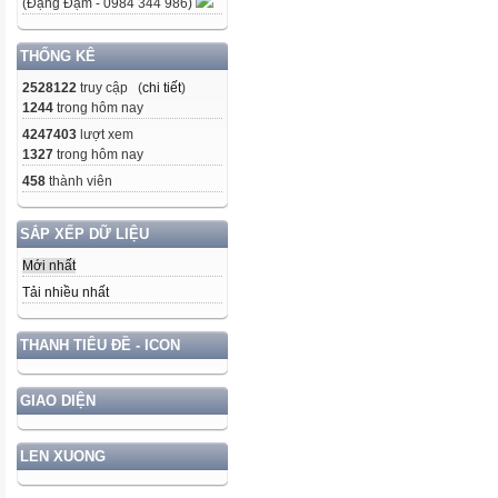
(Đặng Đạm - 0984 344 986)
THỐNG KÊ
2528122
truy cập (
chi tiết
)
1244
trong hôm nay
4247403
lượt xem
1327
trong hôm nay
458
thành viên
SẮP XẾP DỮ LIỆU
Mới nhất
Tải nhiều nhất
THANH TIÊU ĐỀ - ICON
GIAO DIỆN
LEN XUONG