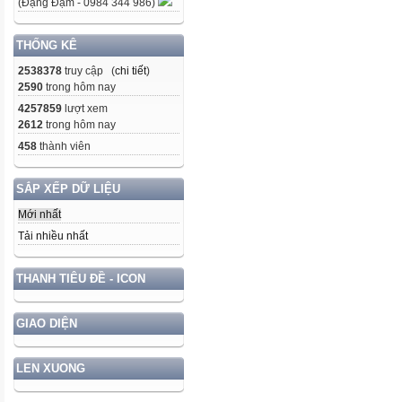
(Đặng Đạm - 0984 344 986)
THỐNG KÊ
2538378
truy cập (
chi tiết
)
2590
trong hôm nay
4257859
lượt xem
2612
trong hôm nay
458
thành viên
SẮP XẾP DỮ LIỆU
Mới nhất
Tải nhiều nhất
THANH TIÊU ĐỀ - ICON
GIAO DIỆN
LEN XUONG