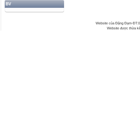
BV
Website của Đặng Đạm-ĐT:
Website được thừa k