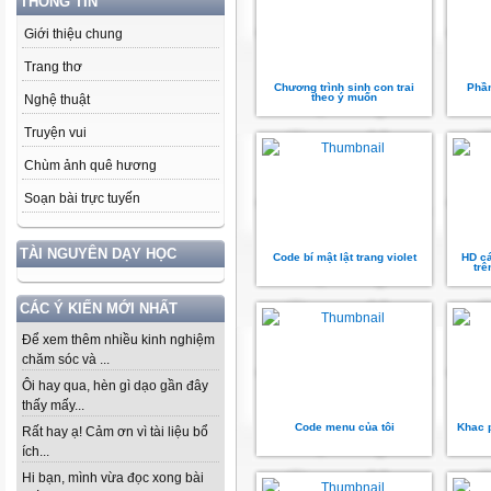
THÔNG TIN
Giới thiệu chung
Trang thơ
Chương trình sinh con trai
Phần
theo ý muốn
Nghệ thuật
Truyện vui
Chùm ảnh quê hương
Soạn bài trực tuyến
TÀI NGUYÊN DẠY HỌC
Code bí mật lật trang violet
HD cá
trê
CÁC Ý KIẾN MỚI NHẤT
Để xem thêm nhiều kinh nghiệm
chăm sóc và ...
Ôi hay qua, hèn gì dạo gần đây
thấy mấy...
Code menu của tôi
Khac p
Rất hay ạ! Cảm ơn vì tài liệu bổ
ích...
Hi bạn, mình vừa đọc xong bài