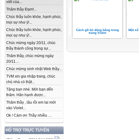
viết của...
Thăm thầy Đạm!...
Chúc thầy luôn khỏe, hạnh phúc,
mọi sự như ý!...
Chúc thầy luôn khỏe, hạnh phúc,
Cách gỡ bỏ đóng băng trong
Một số
trang Violet
mọi sự như ý!...
Chúc mừng ngày 20/11, chúc
thầy thành công trong sự...
Thăm thầy, chúc mừng ngày
20/11....
Chúc mừng sinh nhật Web thầy...
TVM xin gia nhập trang, chúc
chủ nhà có thật...
Tặng bạn nhé. Mời bạn đến
thăm. Hân hạnh được...
Thăm thầy , lâu rồi em lai mới
vào Violet...
Ok ! Cám ơn Thầy nhiều ....
HỖ TRỢ TRỰC TUYẾN