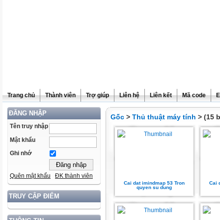
Trang chủ
Thành viên
Trợ giúp
Liên hệ
Liên kết
Mã code
E
ĐĂNG NHẬP
Gốc
>
Thủ thuật máy tính
> (15 b
Tên truy nhập
Mật khẩu
Ghi nhớ
Quên mật khẩu
ĐK thành viên
Cai dat imindmap 53 Tron
Cai 
quyen su dung
TRUY CẬP ĐIỂM