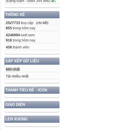
(Đặng Đạm - 0984 344 986)
THỐNG KÊ
2527733
truy cập (
chi tiết
)
855
trong hôm nay
4246994
lượt xem
918
trong hôm nay
458
thành viên
SẮP XẾP DỮ LIỆU
Mới nhất
Tải nhiều nhất
THANH TIÊU ĐỀ - ICON
GIAO DIỆN
LEN XUONG