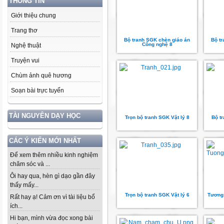
THÔNG TIN
Giới thiệu chung
Trang thơ
Bộ tranh SGK chèn giáo án
Bộ t
Công nghệ 8
Nghệ thuật
Truyện vui
Chùm ảnh quê hương
Soạn bài trực tuyến
TÀI NGUYÊN DẠY HỌC
Trọn bộ tranh SGK Vật lý 8
Bộ t
CÁC Ý KIẾN MỚI NHẤT
Để xem thêm nhiều kinh nghiệm
chăm sóc và ...
Ôi hay qua, hèn gì dạo gần đây
thấy mấy...
Trọn bộ tranh SGK Vật lý 6
Tương 
Rất hay ạ! Cảm ơn vì tài liệu bổ
ích...
Hi bạn, mình vừa đọc xong bài