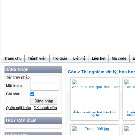
Trang chủ
Thành viên
Trợ giúp
Liên hệ
Liên kết
Mã code
E
ĐĂNG NHẬP
Gốc
>
Thí nghiệm vật lý, hóa họ
Tên truy nhập
Mật khẩu
Ghi nhớ
Quên mật khẩu
ĐK thành viên
Ảnh của vật tạo bởi thấu kính
Luyện
hội tụ
Chủ đ
TRUY CẬP ĐIỂM