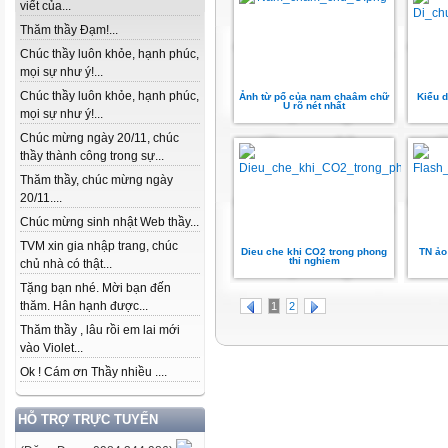
viết của...
Thăm thầy Đạm!...
Chúc thầy luôn khỏe, hạnh phúc,
mọi sự như ý!...
Chúc thầy luôn khỏe, hạnh phúc,
Ảnh từ pổ của nam chaâm chữ
Kiểu d
U rõ nét nhất
mọi sự như ý!...
Chúc mừng ngày 20/11, chúc
thầy thành công trong sự...
Thăm thầy, chúc mừng ngày
20/11....
Chúc mừng sinh nhật Web thầy...
TVM xin gia nhập trang, chúc
Dieu che khi CO2 trong phong
TN ảo
thi nghiem
chủ nhà có thật...
Tặng bạn nhé. Mời bạn đến
thăm. Hân hạnh được...
1
2
Thăm thầy , lâu rồi em lai mới
vào Violet...
Ok ! Cám ơn Thầy nhiều ....
HỖ TRỢ TRỰC TUYẾN