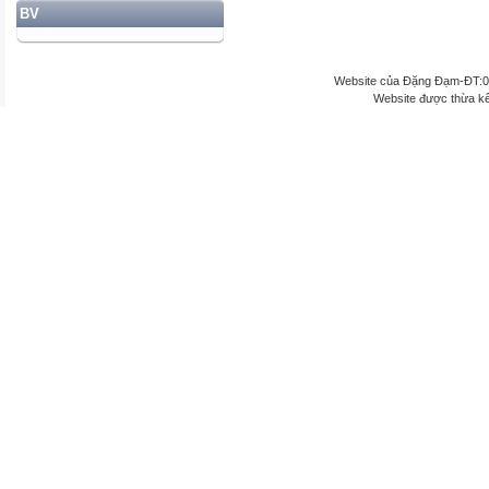
BV
Website của Đặng Đạm-ĐT:
Website được thừa k