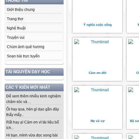
THÔNG TIN
Giới thiệu chung
Trang thơ
Ý nghĩa cuộc sống
Nghệ thuật
Truyện vui
Chùm ảnh quê hương
Soạn bài trực tuyến
TÀI NGUYÊN DẠY HỌC
Cảm ơn đời
C
CÁC Ý KIẾN MỚI NHẤT
Để xem thêm nhiều kinh nghiệm
chăm sóc và ...
Ôi hay qua, hèn gì dạo gần đây
thấy mấy...
Mẹ và vợ
Bộ sư
Rất hay ạ! Cảm ơn vì tài liệu bổ
ích...
Hi bạn, mình vừa đọc xong bài