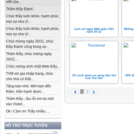
viết của...
Thăm thầy Đạm!...
Chúc thầy luôn khỏe, hạnh phúc,
mọi sự như ý!...
Chúc thầy luôn khỏe, hạnh phúc,
Lịch sử ngày Nhà giáo Việt
Những 
nam 20-11
mọi sự như ý!...
Chúc mừng ngày 20/11, chúc
thầy thành công trong sự...
Thăm thầy, chúc mừng ngày
20/11....
Chúc mừng sinh nhật Web thầy...
TVM xin gia nhập trang, chúc
10 cach giam su nong dan len
500 d
cua Trai Dat
chủ nhà có thật...
Tặng bạn nhé. Mời bạn đến
thăm. Hân hạnh được...
1
2
Thăm thầy , lâu rồi em lai mới
vào Violet...
Ok ! Cám ơn Thầy nhiều ....
HỖ TRỢ TRỰC TUYẾN