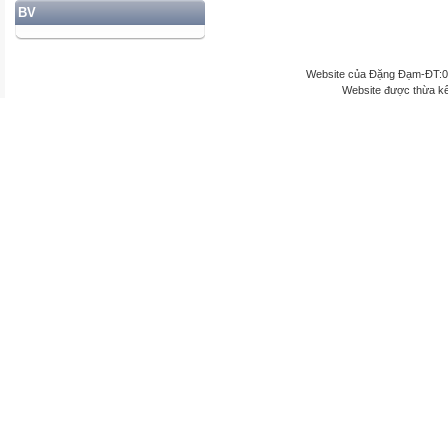
BV
Website của Đặng Đạm-ĐT:
Website được thừa k