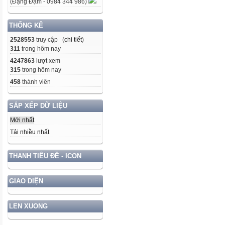
(Đặng Đạm - 0984 344 986)
THỐNG KÊ
2528553
truy cập (
chi tiết
)
311
trong hôm nay
4247863
lượt xem
315
trong hôm nay
458
thành viên
SẮP XẾP DỮ LIỆU
Mới nhất
Tải nhiều nhất
THANH TIÊU ĐỀ - ICON
GIAO DIỆN
LEN XUONG