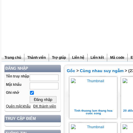
Trang chủ
Thành viên
Trợ giúp
Liên hệ
Liên kết
Mã code
E
ĐĂNG NHẬP
Gốc
>
Cùng nhau suy ngẫm
> (2
Tên truy nhập
Mật khẩu
Ghi nhớ
Quên mật khẩu
ĐK thành viên
Tinh thuong lam thang hoa
20 điề
cuoc song
TRUY CẬP ĐIỂM