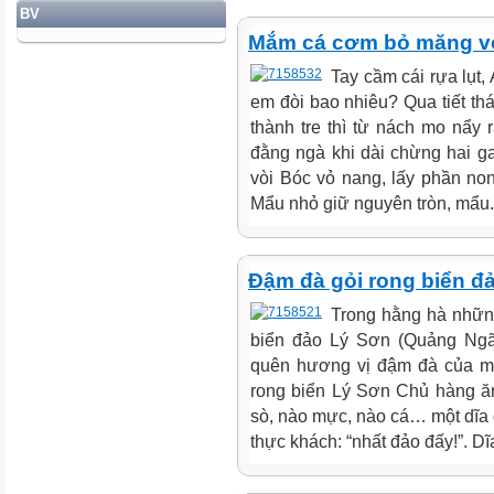
BV
Mắm cá cơm bỏ măng v
Tay cầm cái rựa lụt
em đòi bao nhiêu? Qua tiết thá
thành tre thì từ nách mo nẩy
đằng ngà khi dài chừng hai g
vòi Bóc vỏ nang, lấy phần no
Mẩu nhỏ giữ nguyên tròn, mẩu.
Đậm đà gỏi rong biển đ
Trong hằng hà những
biển đảo Lý Sơn (Quảng Ngãi
quên hương vị đậm đà của món
rong biển Lý Sơn Chủ hàng ă
sò, nào mực, nào cá… một dĩa 
thực khách: “nhất đảo đấy!”. Dĩ