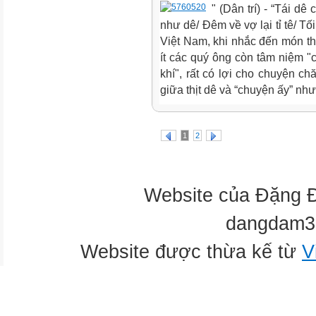
" (Dân trí) - “Tái d
như dê/ Đêm về vợ lại tỉ tê/ Tố
Việt Nam, khi nhắc đến món thị
ít các quý ông còn tâm niệm "
khí", rất có lợi cho chuyện c
giữa thịt dê và “chuyện ấy” như.
1
2
Website của Đặng 
dangdam3
Website được thừa kế từ
V