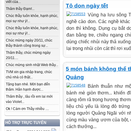
viết của...
Tô don ngày tết
Thăm thầy Đạm!...
Vùng hạ lưu sông T
Chúc thầy luôn khỏe, hạnh phúc,
nghề cào don. Các nghề khác 
mọi sự như ý!...
don thì không. Dụng cụ bắt d
Chúc thầy luôn khỏe, hạnh phúc,
mọi sự như ý!...
đan bằng tre, chiều ngang c
Chúc mừng ngày 20/11, chúc
dùng chiếc nhủi này thả xuống
thầy thành công trong sự...
lại trong nhủi còn cát thì rơi x
Thăm thầy, chúc mừng ngày
20/11....
Chúc mừng sinh nhật Web thầy...
5 món bánh không thể t
TVM xin gia nhập trang, chúc
Quảng
chủ nhà có thật...
Tặng bạn nhé. Mời bạn đến
Bánh thuẫn như một
thăm. Hân hạnh được...
bánh mè giòn thơm... khiến 
Thăm thầy , lâu rồi em lai mới
càng rôm rả trong hương thơ
vào Violet...
liệu chủ yếu là lòng đỏ trứng
Ok ! Cám ơn Thầy nhiều ....
lòng người Quảng Ngãi với n
cùng màu vàng ươm của bột, c
HỖ TRỢ TRỰC TUYẾN
cách thưởng...