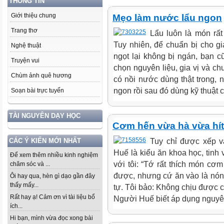
THÔNG TIN
Giới thiệu chung
Mẹo làm nước lẩu ngon
Trang thơ
Lẩu luôn là món rất
Tuy nhiên, để chuẩn bị cho g
Nghệ thuật
ngọt lại không bị ngán, bạn c
Truyện vui
chọn nguyên liệu, gia vị và ch
Chùm ảnh quê hương
có nồi nước dùng thật trong, n
ngon rồi sau đó dùng kỹ thuật c
Soạn bài trực tuyến
TÀI NGUYÊN DẠY HỌC
Cơm hến vừa hà vừa hít
Tuy chỉ được xếp 
CÁC Ý KIẾN MỚI NHẤT
Huế là kiểu ăn khoa học, tinh
Để xem thêm nhiều kinh nghiệm
với tôi: “Tớ rất thích món cơ
chăm sóc và ...
được, nhưng cứ ăn vào là nón
Ôi hay qua, hèn gì dạo gần đây
thấy mấy...
tự. Tôi bảo: Không chịu được 
Rất hay ạ! Cảm ơn vì tài liệu bổ
Người Huế biết áp dụng nguyên
ích...
Hi bạn, mình vừa đọc xong bài