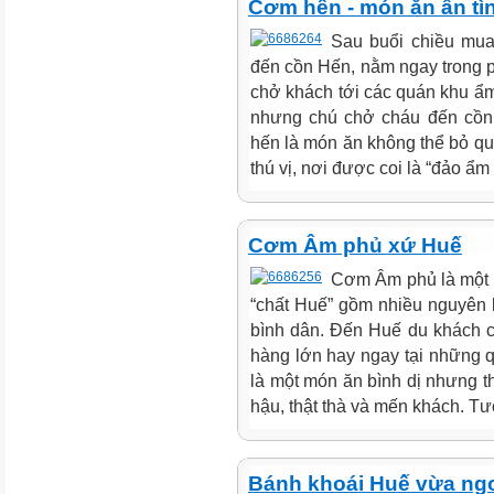
Cơm hến - món ăn ân tì
Sau buổi chiều mua
đến cồn Hến, nằm ngay trong
chở khách tới các quán khu ẩm 
nhưng chú chở cháu đến cồn
hến là món ăn không thể bỏ q
thú vị, nơi được coi là “đảo ẩm 
Cơm Âm phủ xứ Huế
Cơm Âm phủ là một m
“chất Huế” gồm nhiều nguyên l
bình dân. Đến Huế du khách 
hàng lớn hay ngay tại những
là một món ăn bình dị nhưng t
hậu, thật thà và mến khách. Tươ
Bánh khoái Huế vừa ngo