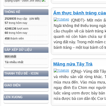
(Đặng Đạm - 0984 344 986)
THỐNG KÊ
Ẩm thực bánh tráng củ
2526935
truy cập (
chi tiết
)
(QNĐT)- Một món ẩm
57
trong hôm nay
Ngãi không thể thiếu trong ngà
4246136
lượt xem
câu chuyện về cái bánh tráng 
60
trong hôm nay
quanh nó còn hàm chứa sự tín
458
thành viên
vùng đất này. Trong một mâm cỗ 
bánh tráng – một loại bánh cổ t
SẮP XẾP DỮ LIỆU
Mới nhất
Tải nhiều nhất
Măng nứa Tây Trà
(QNg)- Vùng đất Tây 
THANH TIÊU ĐỀ - ICON
và nhiều sản vật rừng khác.
mùa mưa đến. Vào mùa mưa, k
GIAO DIỆN
ngay đỉnh Eo Chim mọi người
luộc vàng ươm được bày bán 
LEN XUONG
nứa được bà con dân tộc Cor lấy