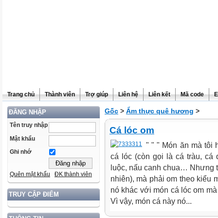
Trang chủ
Thành viên
Trợ giúp
Liên hệ
Liên kết
Mã code
E
Gốc
>
Ẩm thực quê hương
>
ĐĂNG NHẬP
Tên truy nhập
Cá lóc om
Mật khẩu
" " " Món ăn mà tôi
Ghi nhớ
cá lóc (còn gọi là cá tràu, cá
luộc, nấu canh chua… Nhưng thí
Quên mật khẩu
ĐK thành viên
nhiên), mà phải om theo kiểu m
nó khác với món cá lóc om mà 
TRUY CẬP ĐIỂM
Vì vậy, món cá này nó...