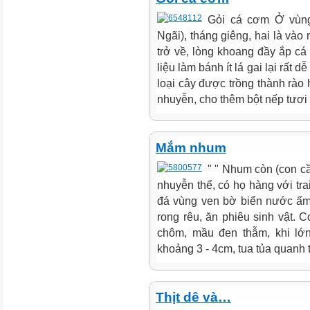
Gỏi cá cơm Ở vùng
Ngãi), tháng giêng, hai là vào
trở về, lòng khoang đầy ắp c
liệu làm bánh ít lá gai lại rất d
loại cây được trồng thành rào 
nhuyễn, cho thêm bột nếp tươi đ
Mắm nhum
" " Nhum còn (con cầ
nhuyễn thể, có họ hàng với tr
đá vùng ven bờ biển nước ấm
rong rêu, ăn phiêu sinh vật. 
chôm, mầu đen thẫm, khi lớn
khoảng 3 - 4cm, tua tủa quanh th
Thịt dê và…