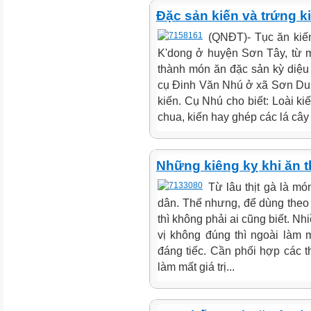
Đặc sản kiến và trứng 
(QNĐT)- Tục ăn kiến
K'dong ở huyện Sơn Tây, từ m
thành món ăn đặc sản kỳ diệu 
cụ Đinh Văn Nhú ở xã Sơn Dun
kiến. Cụ Nhú cho biết: Loài ki
chua, kiến hay ghép các lá cây l
Những kiêng kỵ khi ăn t
Từ lâu thịt gà là m
dân. Thế nhưng, để dùng theo
thì không phải ai cũng biết. Nh
vị không đúng thì ngoài làm 
đáng tiếc. Cần phối hợp các t
làm mất giá trị...